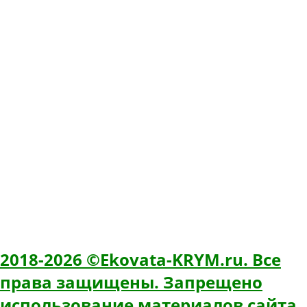
Контакты
Адрес
299002 г. Севастополь, ул. Морских пехотинцев, 20
Телефон
+7(978) 031-13-44 ✆
E-mail
ekovatakrym@gmail.com
Время работы: 8:00 - 20:00
ИНН: 366218483226
ОГРН: 319366800023150
ИП Свитков Олег Павлович
2018-2026 ©Ekovata-KRYM.ru. Все
права защищены. Запрещено
использование материалов сайта