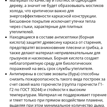
Материал по качеству и плотности однороден
дереву, а значит не будет образовывать мостиков
холода, что критически важно для
энергоэффективности каркасной конструкции.
Бесшовное покрытие исключает утечки тепла
через стыки, характерные для плитных
утеплителей.
Находящиеся в составе антисептики (борная
кислота) защитят древесину каркаса от старения,
предотвратят возникновение плесени и грибка, а
также делают материал непривлекательным для
грызунов и насекомых. Борная кислота создает
неблагоприятную среду для биологических
поражений на весь срок службы утеплителя.
Антипирены в составе эковаты (бура) способны
снизить пожароопасность такого вида построек за
счет своей мало горючести (группа горючести Г1-
Г2 по ГОСТ 30244) и стойкости к высоким
температурам. Материал не поддерживает горение
и тлеет только при прямом воздействии пламени,
выделяя при этом минимальное количество дыма.