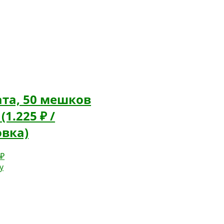
та, 50 мешков
(1.225 ₽ /
овка)
0
₽
у