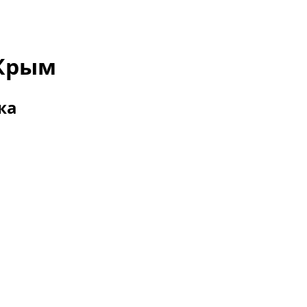
-Крым
жа