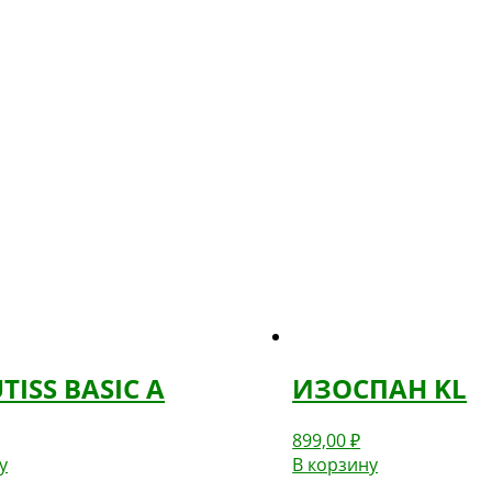
ISS BASIC A
ИЗОСПАН KL
899,00
₽
у
В корзину