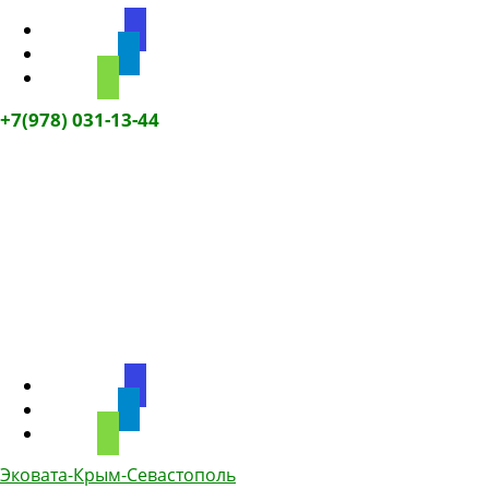
discourse
telegram
phone
+7(978) 031-13-44
discourse
telegram
phone
Эковата-Крым-Севастополь