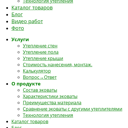
Технология утепления
Каталог товаров
Блог
Видео работ
Фото
Услуги
Утепление стен
Утепление пола
Утепление крыши
Стоимость нанесения, монтаж.
Калькулятор
Вопрос→Ответ
О продукте
Состав эковаты
Характеристики эковаты
Преимущества материала
Сравнение эковаты с другими утеплителями
Технология утепления
Каталог товаров
Блог