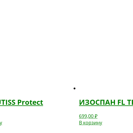
ISS Protect
ИЗОСПАН FL 
699,00
₽
у
В корзину