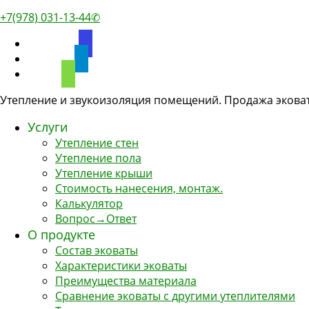
+7(978) 031-13-44✆
discourse
telegram
phone
Утепление и звукоизоляция помещений. Продажа эковат
Услуги
Утепление стен
Утепление пола
Утепление крыши
Стоимость нанесения, монтаж.
Калькулятор
Вопрос→Ответ
О продукте
Состав эковаты
Характеристики эковаты
Преимущества материала
Сравнение эковаты с другими утеплителями