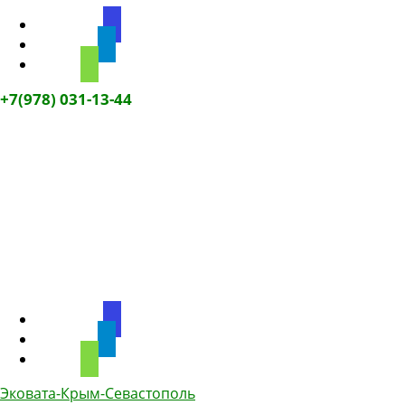
discourse
telegram
phone
+7(978) 031-13-44
discourse
telegram
phone
Эковата-Крым-Севастополь