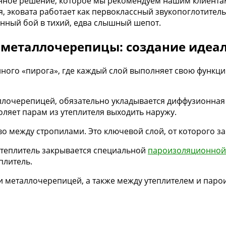
нное решение, которое мы рекомендуем нашим клиентам
я, эковата работает как первоклассный звукопоглотитель
нный бой в тихий, едва слышный шепот.
 металлочерепицы: создание идеал
ного «пирога», где каждый слой выполняет свою функц
ллочерепицей, обязательно укладывается диффузионная
воляет парам из утеплителя выходить наружу.
во между стропилами. Это ключевой слой, от которого 
утеплитель закрывается специальной
пароизоляционной
плитель.
 металлочерепицей, а также между утеплителем и паро