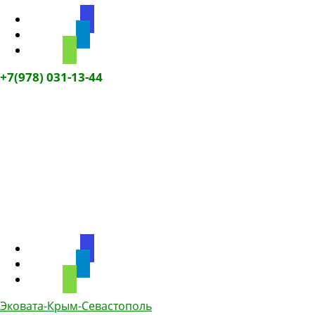
discourse
telegram
phone
+7(978) 031-13-44
discourse
telegram
phone
Эковата-Крым-Севастополь