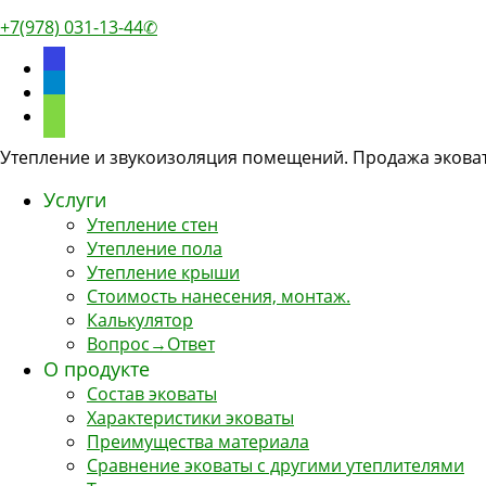
+7(978) 031-13-44✆
discourse
telegram
phone
Утепление и звукоизоляция помещений. Продажа эковат
Услуги
Утепление стен
Утепление пола
Утепление крыши
Стоимость нанесения, монтаж.
Калькулятор
Вопрос→Ответ
О продукте
Состав эковаты
Характеристики эковаты
Преимущества материала
Сравнение эковаты с другими утеплителями