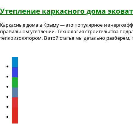
Утепление каркасного дома экова
Каркасные дома в Крыму — это популярное и энергоэффек
правильном утеплении. Технология строительства подр
теплоизолятором. В этой статье мы детально разберем,
Мы в соцсетях
Telegram
Max
WhatsApp
ВКонтакте
Rutube
Youtube
Отзывы о нас