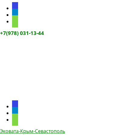
discourse
telegram
phone
+7(978) 031-13-44
discourse
telegram
phone
Эковата-Крым-Севастополь