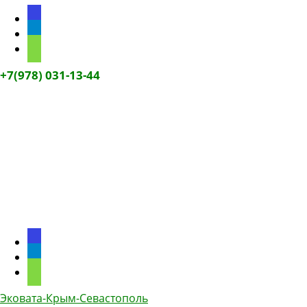
discourse
telegram
phone
+7(978) 031-13-44
discourse
telegram
phone
Эковата-Крым-Севастополь