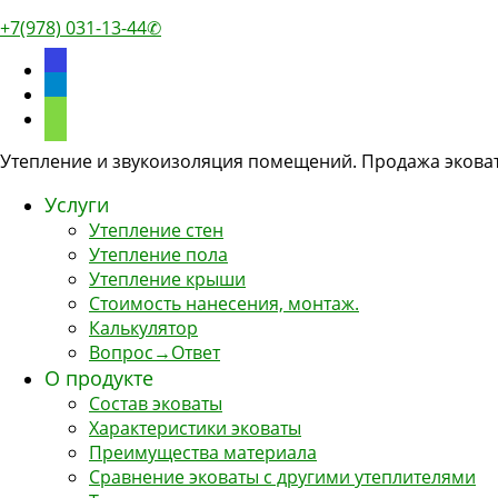
+7(978) 031-13-44✆
discourse
telegram
phone
Утепление и звукоизоляция помещений. Продажа эковат
Услуги
Утепление стен
Утепление пола
Утепление крыши
Стоимость нанесения, монтаж.
Калькулятор
Вопрос→Ответ
О продукте
Состав эковаты
Характеристики эковаты
Преимущества материала
Сравнение эковаты с другими утеплителями