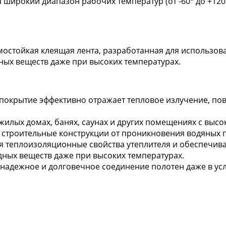
 широкий диапазон рабочих температур (от -60° до +120
стойкая клеящая лента, разработанная для использован
едных веществ даже при высоких температурах.
окрытие эффективно отражает тепловое излучение, по
жилых домах, банях, саунах и других помещениях с высо
 строительные конструкции от проникновения водяных 
я теплоизоляционные свойства утеплителя и обеспечив
дных веществ даже при высоких температурах.
надежное и долговечное соединение полотен даже в усл