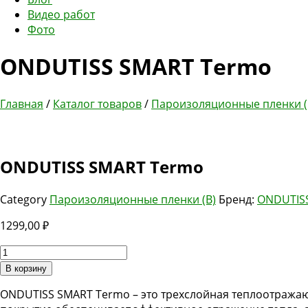
Видео работ
Фото
ONDUTISS SMART Termo
Главная
/
Каталог товаров
/
Пароизоляционные пленки (
ONDUTISS SMART Termo
Category
Пароизоляционные пленки (В)
Бренд:
ONDUTIS
1299,00
₽
Количество
товара
В корзину
ONDUTISS
ONDUTISS SMART Termo – это трехслойная теплоотражаю
SMART