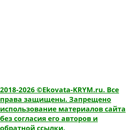
Телефон
+7(978) 031-13-44 ✆
E-mail
ekovatakrym@gmail.com
Время работы: 8:00 - 20:00
ИНН: 366218483226
ОГРН: 319366800023150
ИП Свитков Олег Павлович
2018-2026 ©Ekovata-KRYM.ru. Все
права защищены. Запрещено
использование материалов сайта
без согласия его авторов и
обратной ссылки.