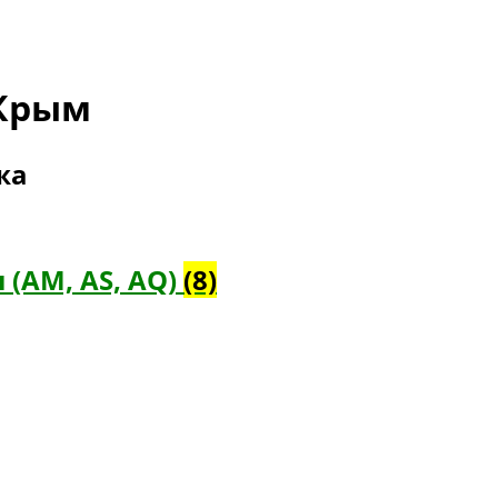
-Крым
жа
(AM, AS, AQ)
(8)