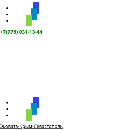
discourse
telegram
phone
+7(978) 031-13-44
discourse
telegram
phone
Эковата-Крым-Севастополь