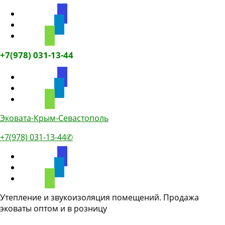
discourse
telegram
phone
+7(978) 031-13-44
discourse
telegram
phone
Эковата-Крым-Севастополь
+7(978) 031-13-44✆
discourse
telegram
phone
Утепление и звукоизоляция помещений. Продажа
эковаты оптом и в розницу